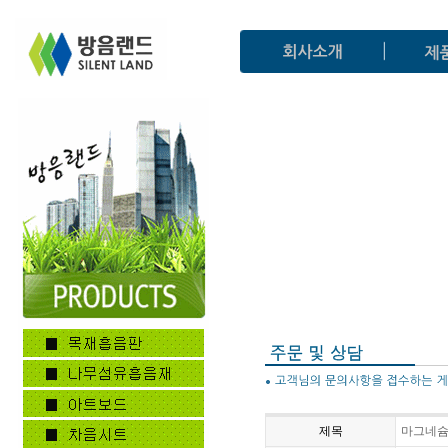
제목
마그네슘