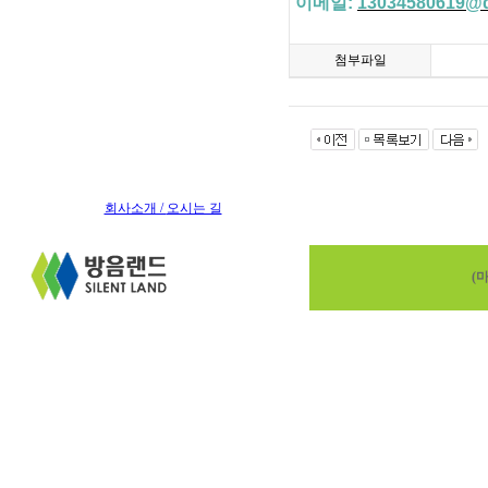
이메일
:
13034580619@
첨부파일
회사소개 /
오시는 길
(마