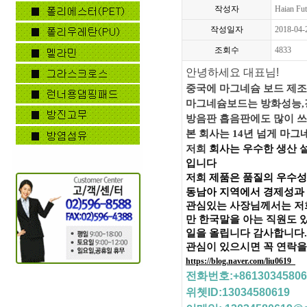
작성자
Haian Fut
작성일자
2018-04-
조회수
4833
안녕하세요 대표님
!
중국에 마그네슘 보드 제
마그네슘보드는 방화성능,강
방음판 흡음판에도 많이 쓰
본 회사는
14
년 넘게 마그
저희
회사는 우수한 생산 
입니다
저희
제품은 품질의 우수성
동남아 지역에서 경제성과
관심있는 사장님께서는 저
만 한국말을 아는 직원도 
일을 올립니다 감사합니다
.
관심이 있으시면 꼭 연락을
←
https://blog.naver.com/liu0619  
전화번호
:+8613034580
위쳇
ID:13034580619