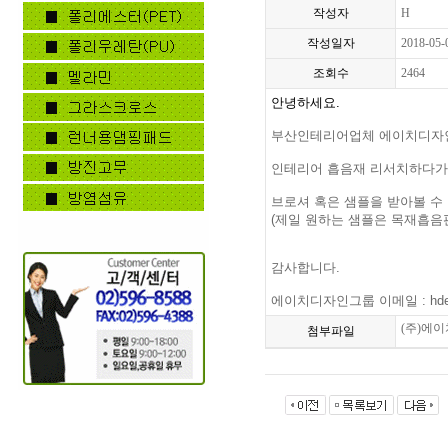
작성자
H
작성일자
2018-05-
조회수
2464
안녕하세요.
부산인테리어업체 에이치디자
인테리어 흡음재 리서치하다가
브로셔 혹은 샘플을 받아볼 수
(제일 원하는 샘플은 목재흡음
감사합니다.
에이치디자인그룹 이메일 : hdesi
(주)에
첨부파일