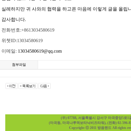
실례하지만 귀 사와의 협력을 하고픈 마음에 이렇게 글을 올립
감사합니다
.
전화번호
:+8613034580619
위쳇
ID:13034580619
이메일
:
13034580619@qq.com
첨부파일
(우) 07788, 서울특별시 강서구 마곡중앙5로1길 2
(마곡동, 마곡나루역보타닉비즈타워), (전화) 02-596-8588,
Copyright ⓒ 2011 방음랜드 All rights res