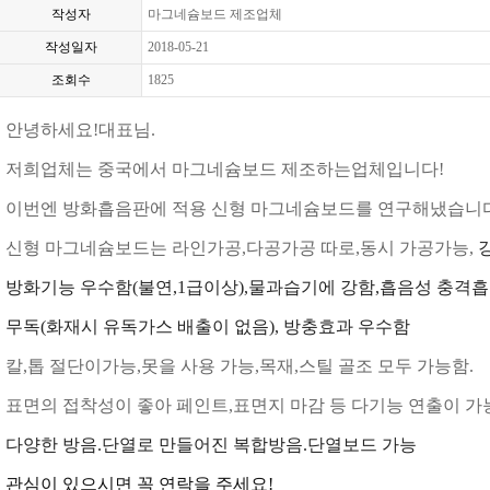
작성자
마그네슘보드 제조업체
작성일자
2018-05-21
조회수
1825
안녕하세요
!
대표님
.
저희업체는 중국에서 마그네슘보드 제조하는업체입니다
!
이번엔 방화흡음판에 적용 신형 마그네슘보드를 연구해냈습니
신형 마그네슘보드는 라인가공
,
다공가공 따로
,
동시 가공
가능
,
방화기능 우수함
(
불연
,1
급이상
),
물과습기에 강함
,
흡음성 충격흡
무독
(
화재시 유독가스 배출이 없음
),
방충효과 우수함
칼
,
톱 절단이가능
,
못을 사용 가능
,
목재
,
스틸 골조 모두 가능함
.
표면의 접착성이 좋아 페인트
,
표면지 마감 등 다기능 연출이 가
다양한
방음
.
단열
로
만들어진 복합방음
.
단열보드
가능
관심이 있으시면 꼭 연락을 주세요
!