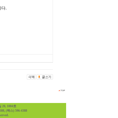
니다
.
0, 1004호
 (팩스) 596-4388
erved.