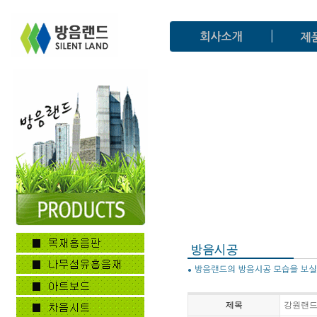
제목
강원랜드 P