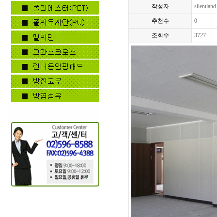
작성자
silentland
추천수
0
조회수
3727