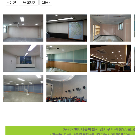
(우) 07788, 서울특별시 강서구 마곡중앙5로1길 2
(마곡동, 마곡나루역보타닉비즈타워), (전화) 02-596-8588,