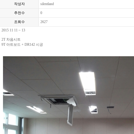
작성자
silentland
추천수
0
조회수
2627
2015 11 11 ~ 13
2T 차음시트
9T 아트보드 + DR142 시공