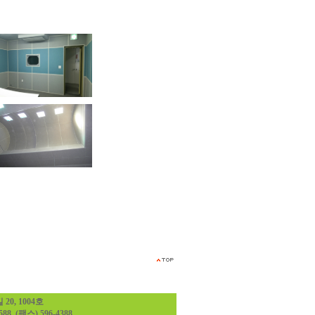
0, 1004호
 (팩스) 596-4388